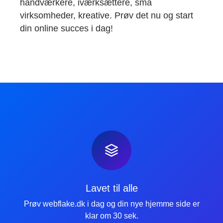
håndværkere, iværksættere, små
virksomheder, kreative. Prøv det nu og start
din online succes i dag!
Lavet til alle
Prøv webflake.dk i dag og din nye hjemme side er
klar om 30 sek.